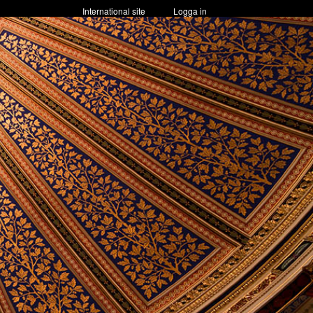
International site
Logga in